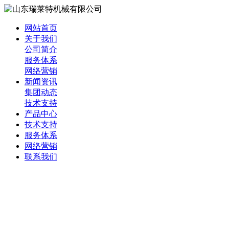
网站首页
关于我们
公司简介
服务体系
网络营销
新闻资讯
集团动态
技术支持
产品中心
技术支持
服务体系
网络营销
联系我们