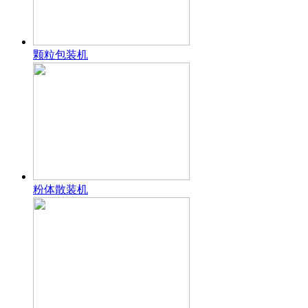
颗粒包装机
粉体散装机