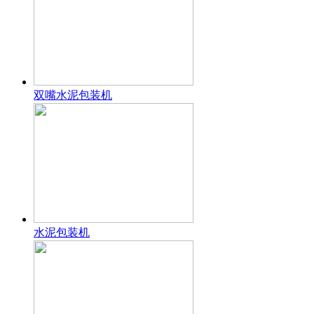
双嘴水泥包装机
水泥包装机