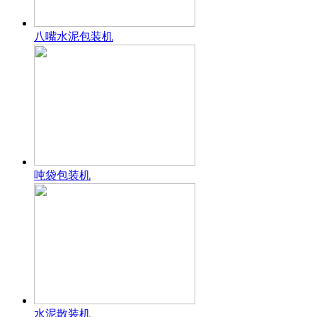
八嘴水泥包装机
吨袋包装机
水泥散装机